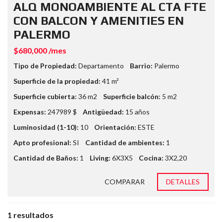
ALQ MONOAMBIENTE AL CTA FTE
CON BALCON Y AMENITIES EN
PALERMO
$680,000 /mes
Tipo de Propiedad:
Departamento
Barrio:
Palermo
Superficie de la propiedad:
41 m²
Superficie cubierta:
36 m2
Superficie balcón:
5 m2
Expensas:
247989 $
Antigüedad:
15 años
Luminosidad (1-10):
10
Orientación:
ESTE
Apto profesional:
SI
Cantidad de ambientes:
1
Cantidad de Baños:
1
Living:
6X3X5
Cocina:
3X2,20
COMPARAR
DETALLES
1 resultados