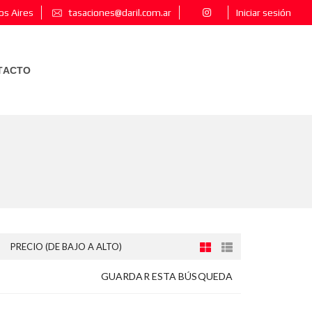
os Aires
tasaciones@daril.com.ar
Iniciar sesión
TACTO
PRECIO (DE BAJO A ALTO)
GUARDAR ESTA BÚSQUEDA