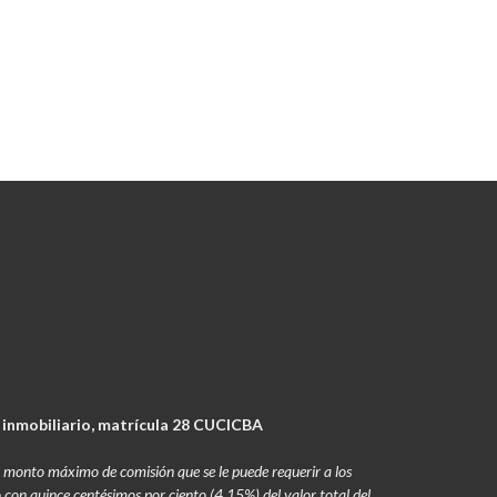
 inmobiliario, matrícula 28 CUCICBA
 el monto máximo de comisión que se le puede requerir a los
o con quince centésimos por ciento (4,15%) del valor total del