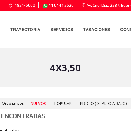
4821-6060
11 6141 2626
Av. Cnel Díaz 2287. Buen
S
TRAYECTORIA
SERVICIOS
TASACIONES
CON
4X3,50
Ordenar por:
NUEVOS
POPULAR
PRECIO (DE ALTO A BAJO)
 ENCONTRADAS
esultados