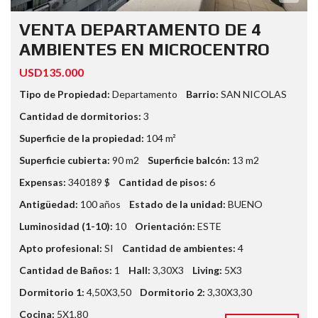
VENTA DEPARTAMENTO DE 4
AMBIENTES EN MICROCENTRO
USD135.000
Tipo de Propiedad:
Departamento
Barrio:
SAN NICOLAS
Cantidad de dormitorios:
3
Superficie de la propiedad:
104 m²
Superficie cubierta:
90 m2
Superficie balcón:
13 m2
Expensas:
340189 $
Cantidad de pisos:
6
Antigüedad:
100 años
Estado de la unidad:
BUENO
Luminosidad (1-10):
10
Orientación:
ESTE
Apto profesional:
SI
Cantidad de ambientes:
4
Cantidad de Baños:
1
Hall:
3,30X3
Living:
5X3
Dormitorio 1:
4,50X3,50
Dormitorio 2:
3,30X3,30
Cocina:
5X1,80