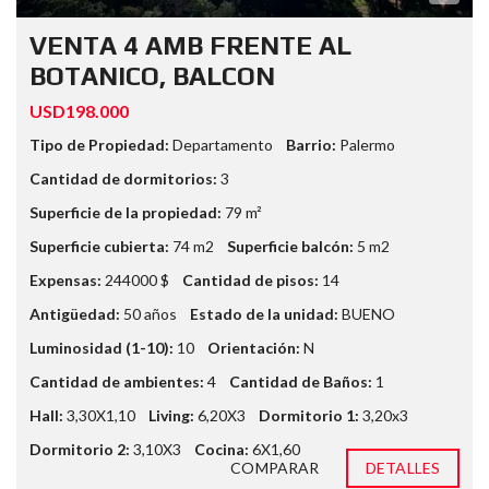
VENTA 4 AMB FRENTE AL
BOTANICO, BALCON
USD198.000
Tipo de Propiedad:
Departamento
Barrio:
Palermo
Cantidad de dormitorios:
3
Superficie de la propiedad:
79 m²
Superficie cubierta:
74 m2
Superficie balcón:
5 m2
Expensas:
244000 $
Cantidad de pisos:
14
Antigüedad:
50 años
Estado de la unidad:
BUENO
Luminosidad (1-10):
10
Orientación:
N
Cantidad de ambientes:
4
Cantidad de Baños:
1
Hall:
3,30X1,10
Living:
6,20X3
Dormitorio 1:
3,20x3
Dormitorio 2:
3,10X3
Cocina:
6X1,60
COMPARAR
DETALLES