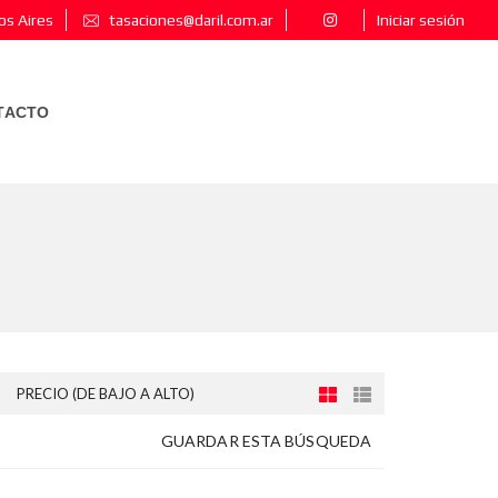
os Aires
tasaciones@daril.com.ar
Iniciar sesión
TACTO
PRECIO (DE BAJO A ALTO)
GUARDAR ESTA BÚSQUEDA