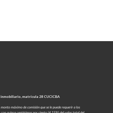
 inmobiliario, matrícula 28 CUCICBA
 el monto máximo de comisión que se le puede requerir a los
o con quince centésimos por ciento (4,15%) del valor total del