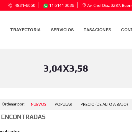
4821-6060
11 6141 2626
Av. Cnel Díaz 2287. Buen
S
TRAYECTORIA
SERVICIOS
TASACIONES
CON
3,04X3,58
Ordenar por:
NUEVOS
POPULAR
PRECIO (DE ALTO A BAJO)
 ENCONTRADAS
esultados